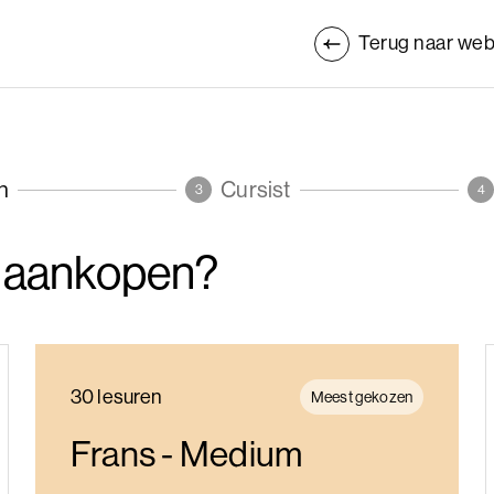
Terug naar web
n
Cursist
3
4
je aankopen?
30 lesuren
Meest gekozen
Frans - Medium